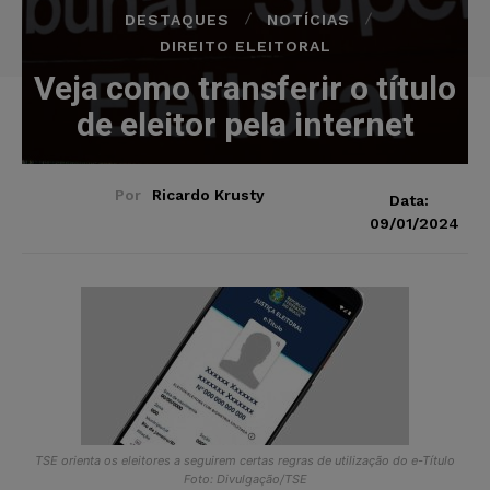
DESTAQUES
NOTÍCIAS
DIREITO ELEITORAL
Veja como transferir o título
de eleitor pela internet
Por
Ricardo Krusty
Data:
09/01/2024
TSE orienta os eleitores a seguirem certas regras de utilização do e-Título
Foto: Divulgação/TSE