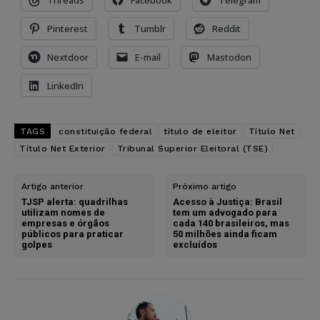
Threads
Facebook
Telegram
Pinterest
Tumblr
Reddit
Nextdoor
E-mail
Mastodon
LinkedIn
TAGS
constituição federal
título de eleitor
Título Net
Título Net Exterior
Tribunal Superior Eleitoral (TSE)
Artigo anterior
Próximo artigo
TJSP alerta: quadrilhas
Acesso à Justiça: Brasil
utilizam nomes de
tem um advogado para
empresas e órgãos
cada 140 brasileiros, mas
públicos para praticar
50 milhões ainda ficam
golpes
excluídos