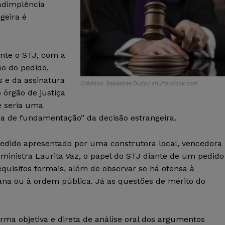
adimplência
geira é
nte o STJ, com a
ão do pedido,
 e da assinatura
Créditos: Sebastian Duda / shutterstock.com
 órgão de justiça
e seria uma
ia de fundamentação” da decisão estrangeira.
pedido apresentado por uma construtora local, vencedora
, ministra Laurita Vaz, o papel do STJ diante de um pedido
equisitos formais, além de observar se há ofensa à
ana ou à ordem pública. Já as questões de mérito do
ma objetiva e direta de análise oral dos argumentos