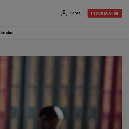
Conta
INSCREVA-SE
dências