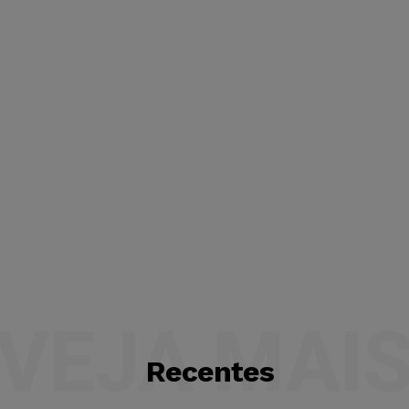
VEJA MAI
Recentes