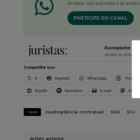
Ao entrar você está ciente e de acord
PARTICIPE DO CANAL
Acompanhe o Ju
receba as principais
Compartilhe isso:
X
Imprimir
WhatsApp
Thread
Reddit
Nextdoor
E-mail
Mast
inadimplência contratual
OAS
STJ
TAGS
Artigo anterior