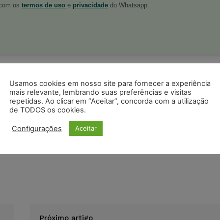
o com os
termos de uso
e
privacidade
do Whatsapp.
ristas no Google News
Seguir no Google
Usamos cookies em nosso site para fornecer a experiência
 notícias jurídicas do Brasil
mais relevante, lembrando suas preferências e visitas
repetidas. Ao clicar em “Aceitar”, concorda com a utilização
de TODOS os cookies.
s
Facebook
Telegram
Pinterest
Tumblr
Configurações
Aceitar
odon
LinkedIn
Próximo artigo