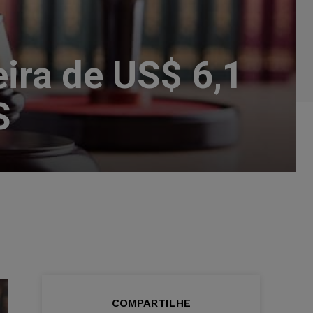
ira de US$ 6,1
S
COMPARTILHE