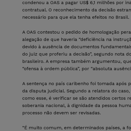
condenou a OAS a pagar US$ 6,1 milhões por in
contratual. O reconhecimento da decisão estran
necessário para que ela tenha efeitos no Brasil.
A OAS contestou o pedido de homologação pera
alegação de que haveria “deficiência na instruç
devido à ausência de documentos fundamentais
do juiz que proferiu a decisão”, segundo nota do
brasileiro. A empresa também argumentou, qu
“ofensa à ordem pública”, por “absoluta ausênc
A sentença no país caribenho foi tomada após 
da disputa judicial. Segundo a relatora do caso
como esse, é verificar se são atendidos certos r
soberania nacional, à dignidade da pessoa hum
processo não devem ser revisadas.
“É muito comum, em determinados países, a for