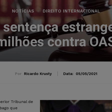
NOTÍCIAS
DIREITO INTERNACIONAL
sentença estrange
milhões contra OA
Por
Ricardo Krusty
Data:
05/05/2021
erior Tribunal de
obago que