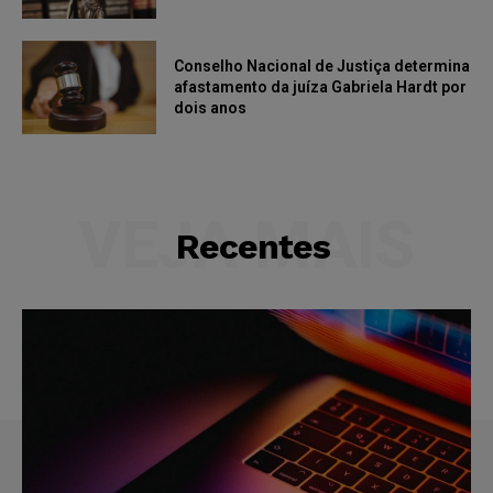
Conselho Nacional de Justiça determina
afastamento da juíza Gabriela Hardt por
dois anos
VEJA MAIS
Recentes