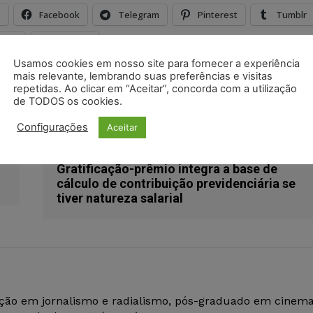
s
Facebook
Telegram
Pinterest
Tumblr
odon
LinkedIn
Usamos cookies em nosso site para fornecer a experiência
mais relevante, lembrando suas preferências e visitas
repetidas. Ao clicar em “Aceitar”, concorda com a utilização
fnde
ressarcimento
trf1
de TODOS os cookies.
Configurações
Aceitar
Próximo artigo
Gratificação-prêmio integra a base de
cálculo de contribuição previdenciária se
tiver natureza salarial
ção em jornalismo e radialismo, pós-graduado em cinem