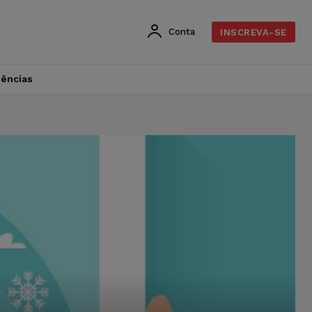
Conta
INSCREVA-SE
dências