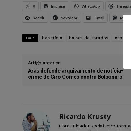
X
Imprimir
WhatsApp
Thread
Reddit
Nextdoor
E-mail
Mast
benefício
bolsas de estudos
capes
TAGS
Artigo anterior
Aras defende arquivamento de notícia-
crime de Ciro Gomes contra Bolsonaro
Ricardo Krusty
Comunicador social com forma