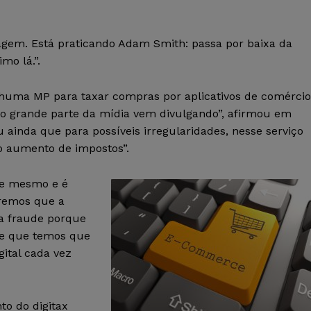
vagem. Está praticando Adam Smith: passa por baixa da
mo lá.”.
enhuma MP para taxar compras por aplicativos de comércio
mo grande parte da mídia vem divulgando”, afirmou em
u ainda que para possíveis irregularidades, nesse serviço
 o aumento de impostos”.
te mesmo e é
eremos que a
ma fraude porque
o e que temos que
ital cada vez
to do digitax