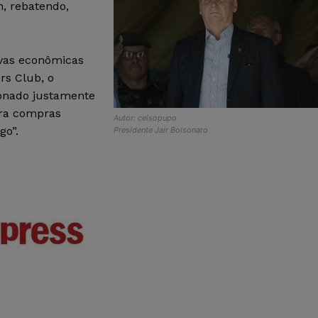
n, rebatendo,
ivas econômicas
rs Club, o
ionado justamente
ara compras
Autor: celsopupo
go”.
Presidente Jair Bolsonaro