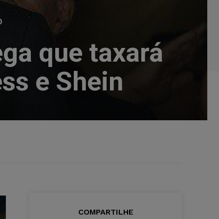
O
ega que taxará
ss e Shein
COMPARTILHE