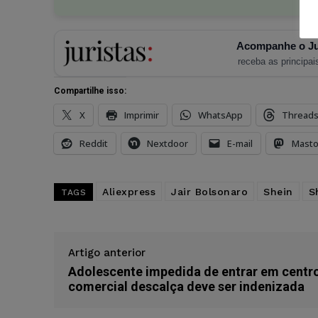
Acompanhe o Ju
receba as principais
Compartilhe isso:
X
Imprimir
WhatsApp
Thread
Reddit
Nextdoor
E-mail
Mast
Aliexpress
Jair Bolsonaro
Shein
S
TAGS
Artigo anterior
Adolescente impedida de entrar em centr
comercial descalça deve ser indenizada