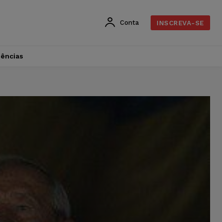
Conta
INSCREVA-SE
dências