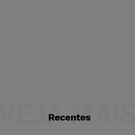
VEJA MAI
Recentes