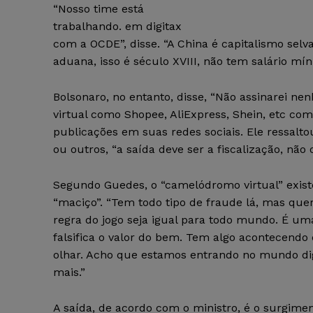
“Nosso time está
trabalhando. em digitax
com a OCDE”, disse. “A China é capitalismo sel
aduana, isso é século XVIII, não tem salário míni
Bolsonaro, no entanto, disse, “Não assinarei n
virtual como Shopee, AliExpress, Shein, etc co
publicações em suas redes sociais. Ele ressalto
ou outros, “a saída deve ser a fiscalização, não
Segundo Guedes, o “camelódromo virtual” exis
“maciço”. “Tem todo tipo de fraude lá, mas qu
regra do jogo seja igual para todo mundo. É u
falsifica o valor do bem. Tem algo acontecend
olhar. Acho que estamos entrando no mundo dig
mais.”
A saída, de acordo com o ministro, é o surgimen