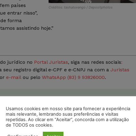
 Tem países
Créditos: tashatuvango / Depositphotos
e entrar nisso”,
 de forma
tamos assistindo hoje.”
do jurídico no
Portal Juristas
, siga nas redes sociais
:
a seu registro digital e-CPF e e-CNPJ na com a
Juristas
por
e-mail
ou pelo
WhatsApp (83) 9 93826000
.
postagens diárias do Portal Juristas.
Usamos cookies em nosso site para fornecer a experiência
o com os
termos de uso
e
privacidade
do Whatsapp.
mais relevante, lembrando suas preferências e visitas
repetidas. Ao clicar em “Aceitar”, concorda com a utilização
de TODOS os cookies.