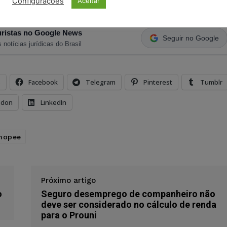
Configurações
Aceitar
ristas no Google News
Seguir no Google
 notícias jurídicas do Brasil
s
Facebook
Telegram
Pinterest
Tumblr
odon
LinkedIn
hopee
Próximo artigo
o
Seguro desemprego de companheiro não
deve ser considerado no cálculo de renda
para o Prouni