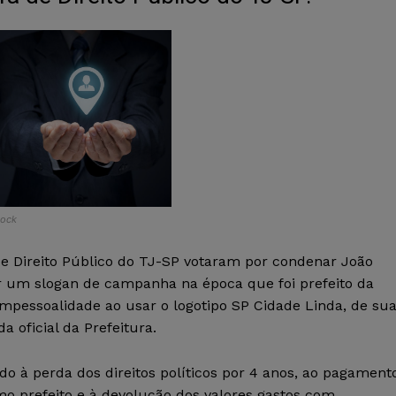
tock
e Direito Público do TJ-SP votaram por condenar João
ar um slogan de campanha na época que foi prefeito da
da impessoalidade ao usar o logotipo SP Cidade Linda, de su
oficial da Prefeitura.
do à perda dos direitos políticos por 4 anos, ao pagament
mo prefeito e à devolução dos valores gastos com