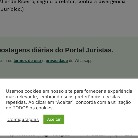
iende Ribeiro, seguiu o relator, contra a divergência
Jurídico.)
postagens diárias do Portal Juristas.
o com os
termos de uso
e
privacidade
do Whatsapp.
Usamos cookies em nosso site para fornecer a experiência
mais relevante, lembrando suas preferências e visitas
repetidas. Ao clicar em “Aceitar”, concorda com a utilização
ristas no Google News
de TODOS os cookies.
Seguir no Google
 notícias jurídicas do Brasil
Configurações
Aceitar
s
Facebook
Telegram
Pinterest
Tumblr