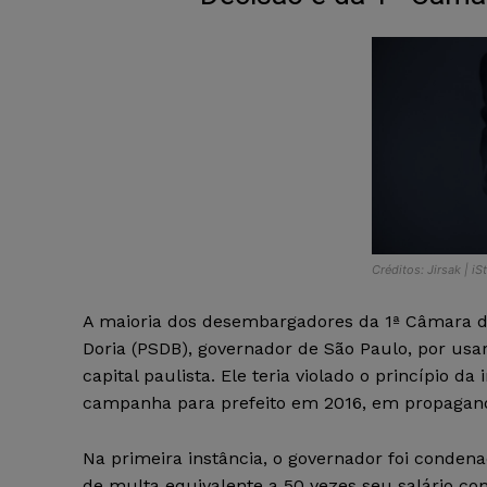
Créditos: Jirsak | iS
A maioria dos desembargadores da 1ª Câmara d
Doria (PSDB), governador de São Paulo, por us
capital paulista. Ele teria violado o princípio 
campanha para prefeito em 2016, em propaganda 
Na primeira instância, o governador foi condena
de multa equivalente a 50 vezes seu salário co