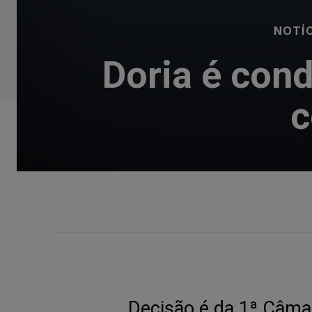
NOTÍ
Doria é con
c
Decisão é da 1ª Câmar