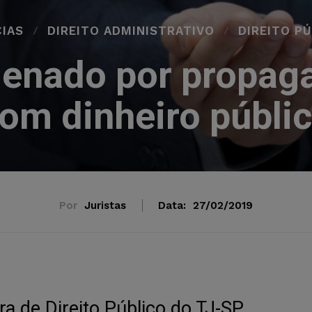
CIAS
DIREITO ADMINISTRATIVO
DIREITO P
denado por propag
om dinheiro públi
Por
Juristas
Data:
27/02/2019
a de Direito Público do TJ-SP.