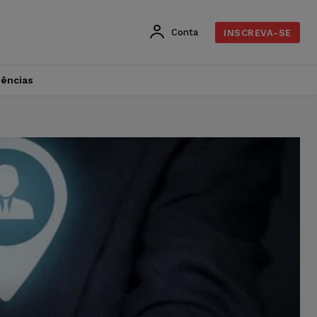
Conta
INSCREVA-SE
dências