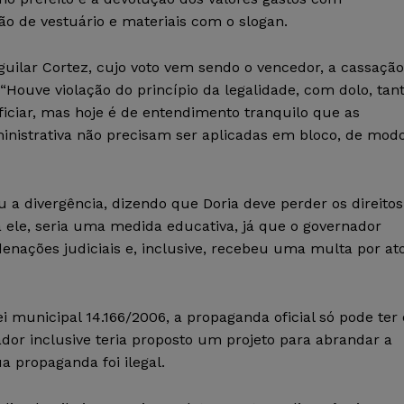
ão de vestuário e materiais com o slogan.
guilar Cortez, cujo voto vem sendo o vencedor, a cassação
. “Houve violação do princípio da legalidade, com dolo, tan
iciar, mas hoje é de entendimento tranquilo que as
inistrativa não precisam ser aplicadas em bloco, de mod
 a divergência, dizendo que Doria deve perder os direitos
 ele, seria uma medida educativa, já que o governador
ações judiciais e, inclusive, recebeu uma multa por at
i municipal 14.166/2006, a propaganda oficial só pode ter 
ador inclusive teria proposto um projeto para abrandar a
ua propaganda foi ilegal.