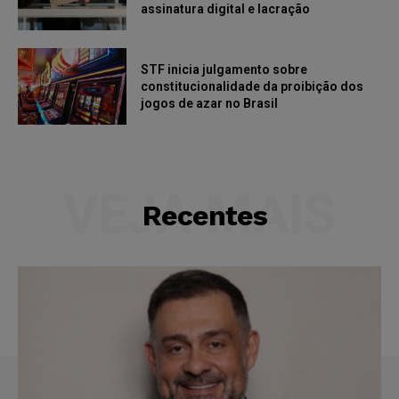
assinatura digital e lacração
STF inicia julgamento sobre
constitucionalidade da proibição dos
jogos de azar no Brasil
VEJA MAIS
Recentes