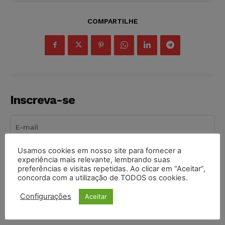
COMPARTILHE
Inscreva-se
Usamos cookies em nosso site para fornecer a
INSCREVER
experiência mais relevante, lembrando suas
preferências e visitas repetidas. Ao clicar em “Aceitar”,
concorda com a utilização de TODOS os cookies.
Li e aceito a
Política de Privacidade
.
Configurações
Aceitar