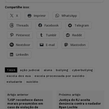
Compartilhe isso:
X
Imprimir
WhatsApp
Threads
Facebook
Telegram
Pinterest
Tumblr
Reddit
Nextdoor
E-mail
Mastodon
LinkedIn
TAGS
ação judicial
aluna
bullying
cyberbullying
escola dos eua
escola processada por suicídio
estudante
suicídio
Artigo anterior
Próximo artigo
TJSP reconhece danos
Justiça do RJ aceita
morais presumidos em
denúncia contra o nadador
caso de violação de
Ryan Lochte