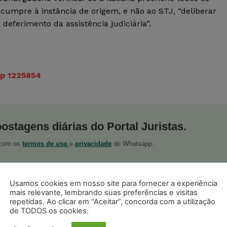
 cumpre à instância de origem, e não ao STJ, “deliberar
deferimento da assistência judiciária”.
p 1225854
postagens diárias do Portal Juristas.
o com os
termos de uso
e
privacidade
do Whatsapp.
Usamos cookies em nosso site para fornecer a experiência
mais relevante, lembrando suas preferências e visitas
repetidas. Ao clicar em “Aceitar”, concorda com a utilização
de TODOS os cookies.
ristas no Google News
Seguir no Google
 notícias jurídicas do Brasil