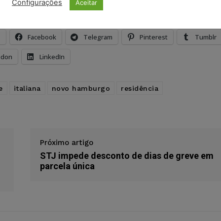
Configurações
Aceitar
s
Facebook
Telegram
Pinterest
Tumblr
odon
LinkedIn
e
italiana
novo hamburgo
residência
Próximo artigo
STJ impede desconto de dias de greve em
parcela única