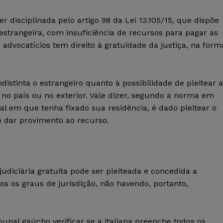
r disciplinada pelo artigo 98 da Lei 13.105/15, que dispõe
 estrangeira, com insuficiência de recursos para pagar as
 advocatícios tem direito à gratuidade da justiça, na form
ndistinta o estrangeiro quanto à possibilidade de pleitear a
te no país ou no exterior. Vale dizer, segundo a norma em
al em que tenha fixado sua residência, é dado pleitear o
ao dar provimento ao recurso.
udiciária gratuita pode ser pleiteada e concedida a
 os graus de jurisdição, não havendo, portanto,
bunal gaúcho verificar se a italiana preenche todos os