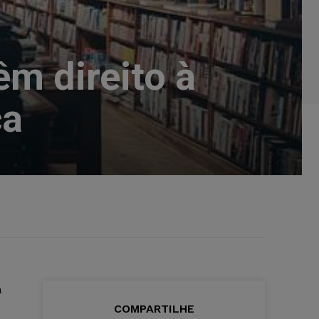
êm direito à
ça
a
COMPARTILHE