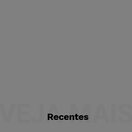
VEJA MAI
Recentes