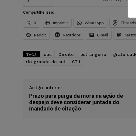
Compartilhe isso:
X
Imprimir
WhatsApp
Thread
Reddit
Nextdoor
E-mail
Mast
cpc
Direito
estrangeiro
gratuidad
TAGS
rio grande do sul
STJ
Artigo anterior
Prazo para purga da mora na ação de
despejo deve considerar juntada do
mandado de citação