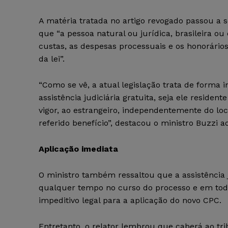
A matéria tratada no artigo revogado passou a se
que “a pessoa natural ou jurídica, brasileira ou
custas, as despesas processuais e os honorários
da lei”.
“Como se vê, a atual legislação trata de forma i
assistência judiciária gratuita, seja ele residen
vigor, ao estrangeiro, independentemente do loc
referido benefício”, destacou o ministro Buzzi 
Aplicação imediata
O ministro também ressaltou que a assistência j
qualquer tempo no curso do processo e em todos
impeditivo legal para a aplicação do novo CPC.
Entretanto, o relator lembrou que caberá ao tri