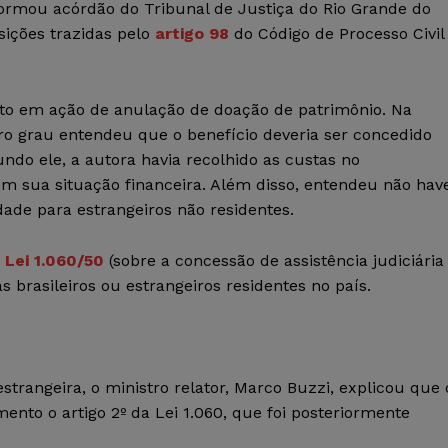
formou acórdão do Tribunal de Justiça do Rio Grande do
sições trazidas pelo
artigo 98
do Código de Processo Civil
 feito em ação de anulação de doação de patrimônio. Na
iro grau entendeu que o benefício deveria ser concedido
ndo ele, a autora havia recolhido as custas no
 sua situação financeira. Além disso, entendeu não hav
ade para estrangeiros não residentes.
a
Lei 1.060/50
(sobre a concessão de assistência judiciária
 brasileiros ou estrangeiros residentes no país.
strangeira, o ministro relator, Marco Buzzi, explicou que 
nto o artigo 2º da Lei 1.060, que foi posteriormente