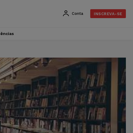
Conta
INSCREVA-SE
dências