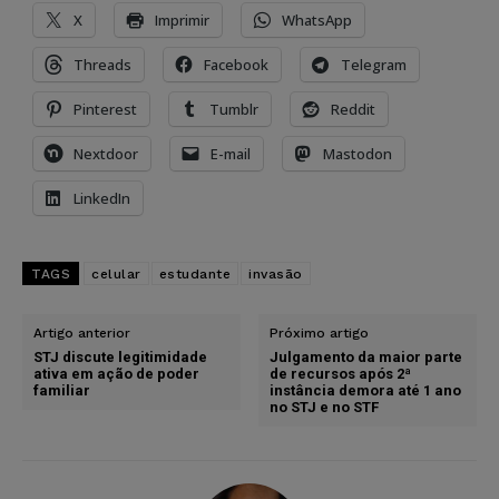
X
Imprimir
WhatsApp
Threads
Facebook
Telegram
Pinterest
Tumblr
Reddit
Nextdoor
E-mail
Mastodon
LinkedIn
TAGS
celular
estudante
invasão
Artigo anterior
Próximo artigo
STJ discute legitimidade
Julgamento da maior parte
ativa em ação de poder
de recursos após 2ª
familiar
instância demora até 1 ano
no STJ e no STF