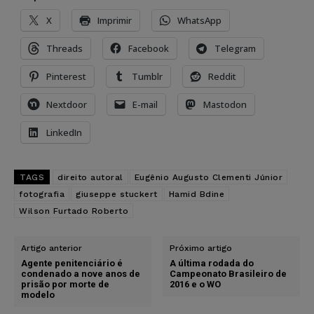
X
Imprimir
WhatsApp
Threads
Facebook
Telegram
Pinterest
Tumblr
Reddit
Nextdoor
E-mail
Mastodon
LinkedIn
TAGS
direito autoral
Eugênio Augusto Clementi Júnior
fotografia
giuseppe stuckert
Hamid Bdine
Wilson Furtado Roberto
Artigo anterior
Próximo artigo
Agente penitenciário é
A última rodada do
condenado a nove anos de
Campeonato Brasileiro de
prisão por morte de
2016 e o WO
modelo