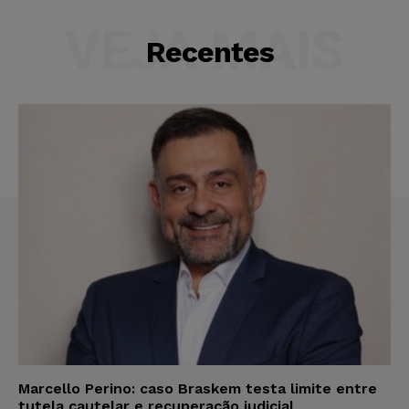
VEJA MAIS
Recentes
Marcello Perino: caso Braskem testa limite entre
tutela cautelar e recuperação judicial