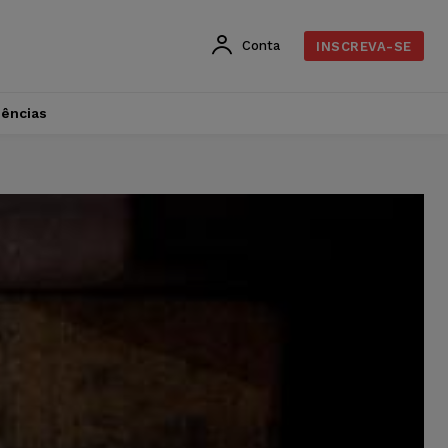
Conta
INSCREVA-SE
dências