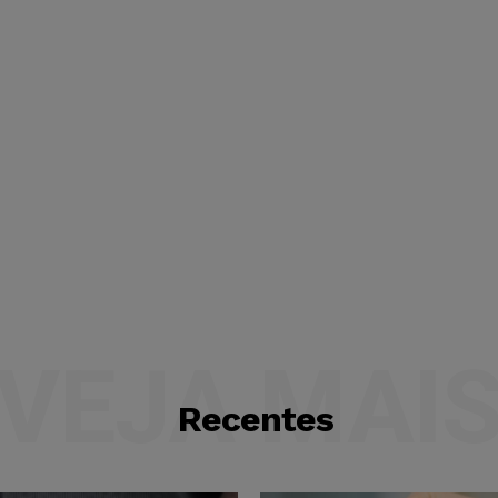
VEJA MAI
Recentes