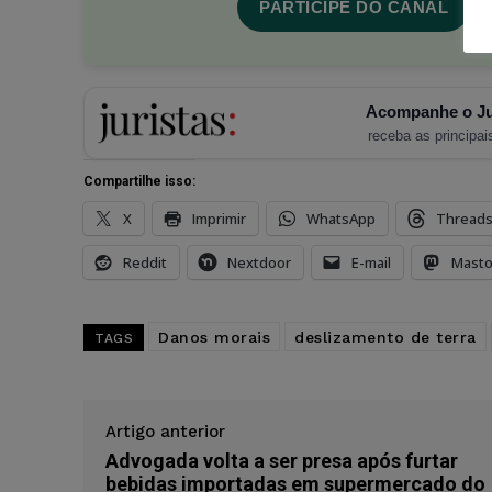
PARTICIPE DO CANAL
Acompanhe o Ju
receba as principais
Compartilhe isso:
X
Imprimir
WhatsApp
Thread
Reddit
Nextdoor
E-mail
Mast
Danos morais
deslizamento de terra
TAGS
Artigo anterior
Advogada volta a ser presa após furtar
bebidas importadas em supermercado do