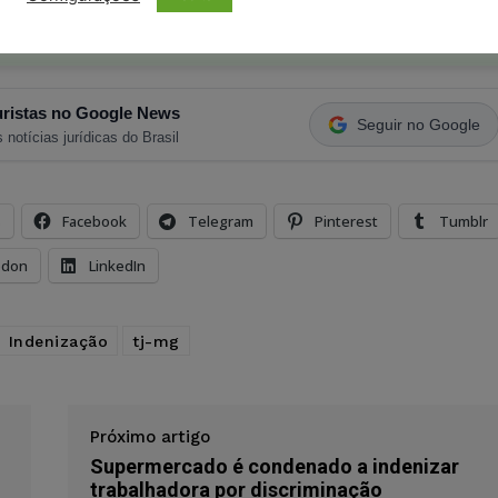
ristas no Google News
Seguir no Google
 notícias jurídicas do Brasil
s
Facebook
Telegram
Pinterest
Tumblr
odon
LinkedIn
Indenização
tj-mg
Próximo artigo
Supermercado é condenado a indenizar
trabalhadora por discriminação