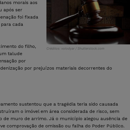
danos morais aos
u após ser
enação foi fixada
 para cada
imento do filho,
Créditos: volodyar / Shutterstock.com
um talude
ensação por
denização por prejuízos materiais decorrentes do
eamento sustentou que a tragédia teria sido causada
struíram o imóvel em área considerada de risco, sem
o de muro de arrimo. Já o município alegou ausência de
uve comprovação de omissão ou falha do Poder Público.