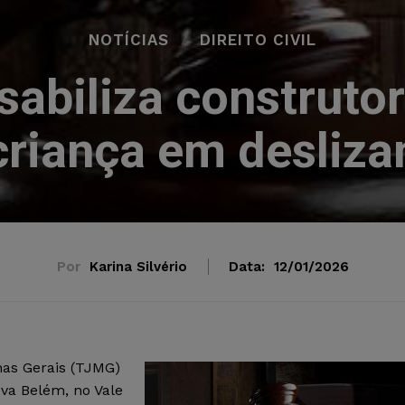
NOTÍCIAS
DIREITO CIVIL
abiliza construtor
criança em desliza
Por
Karina Silvério
Data:
12/01/2026
nas Gerais (TJMG)
va Belém, no Vale