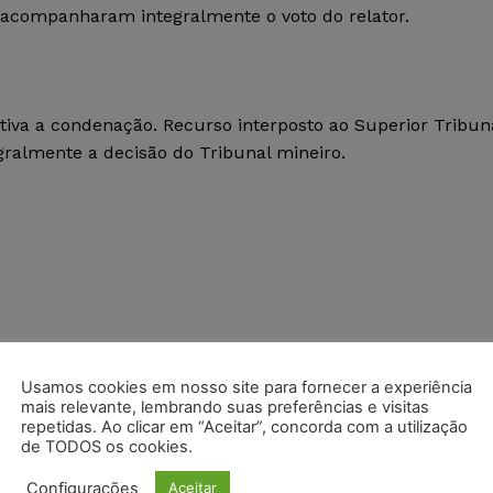
 acompanharam integralmente o voto do relator.
tiva a condenação. Recurso interposto ao Superior Tribun
gralmente a decisão do Tribunal mineiro.
Usamos cookies em nosso site para fornecer a experiência
mais relevante, lembrando suas preferências e visitas
postagens diárias do Portal Juristas.
repetidas. Ao clicar em “Aceitar”, concorda com a utilização
de TODOS os cookies.
o com os
termos de uso
e
privacidade
do Whatsapp.
Configurações
Aceitar