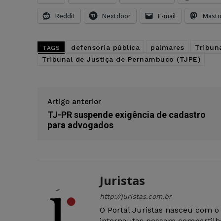
Reddit
Nextdoor
E-mail
Mast
defensoria pública
palmares
Tribun
TAGS
Tribunal de Justiça de Pernambuco (TJPE)
Artigo anterior
TJ-PR suspende exigência de cadastro
para advogados
Juristas
http://juristas.com.br
O Portal Juristas nasceu com o
internautas possam compartilha