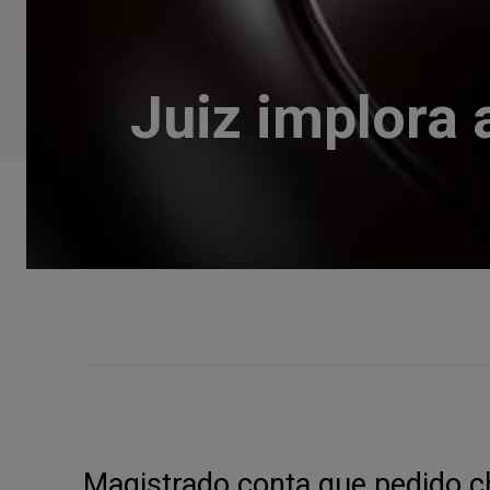
Juiz implora
Magistrado conta que pedido c