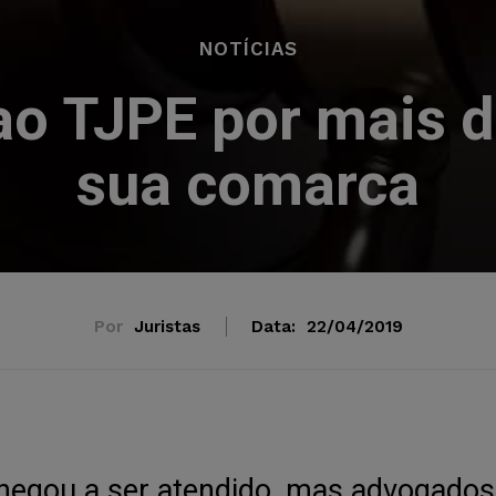
NOTÍCIAS
 ao TJPE por mais 
sua comarca
Por
Juristas
Data:
22/04/2019
hegou a ser atendido, mas advogados