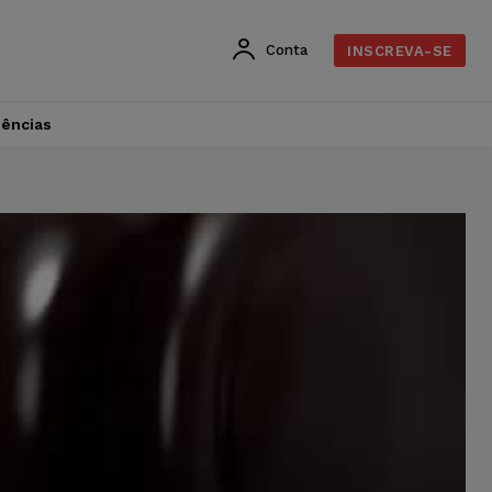
Conta
INSCREVA-SE
dências