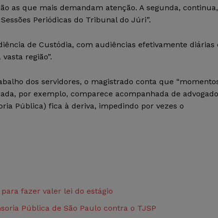
l são as que mais demandam atenção. A segunda, continua,
essões Periódicas do Tribunal do Júri”.
iência de Custódia, com audiências efetivamente diárias 
vasta região”.
rabalho dos servidores, o magistrado conta que “momento
dada, por exemplo, comparece acompanhada de advogad
ria Pública) fica à deriva, impedindo por vezes o
ara fazer valer lei do estágio
oria Pública de São Paulo contra o TJSP