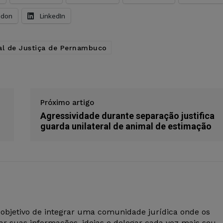
odon
LinkedIn
al de Justiça de Pernambuco
Próximo artigo
Agressividade durante separação justifica
guarda unilateral de animal de estimação
 objetivo de integrar uma comunidade jurídica onde os
r suas informações, ideias e delegar cada vez mais seu