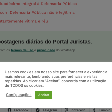
duodécimo integral à Defensoria Pública
om Defensoria Pública não é legítima
itantemente vítima e réu
postagens diárias do Portal Juristas.
o com os
termos de uso
e
privacidade
do Whatsapp.
Usamos cookies em nosso site para fornecer a experiência
mais relevante, lembrando suas preferências e visitas
repetidas. Ao clicar em “Aceitar”, concorda com a utilização
de TODOS os cookies.
ristas no Google News
Seguir no Google
 notícias jurídicas do Brasil
Configurações
Aceitar
s
Facebook
Telegram
Pinterest
Tumblr