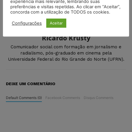
experiência mais relevante, lembrando suas
preferências e visitas repetidas. Ao clicar em “Aceitar”,
concorda com a utilização de TODOS os cookies.
Configurações
Aceitar
Ricardo Krusty
Comunicador social com formação em jornalismo e
radialismo, pós-graduado em cinema pela
Universidade Federal do Rio Grande do Norte (UFRN).
DEIXE UM COMENTÁRIO
Default Comments (0)
Facebook Comments
Disqus Comments