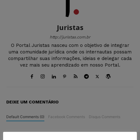
Juristas
http://juristas.com.br
O Portal Juristas nasceu com o objetivo de integrar
uma comunidade jurídica onde os internautas possam
compartilhar suas informações, ideias e delegar cada
vez mais seu aprendizado em nosso Portal.
DEIXE UM COMENTÁRIO
Default Comments (0)
Facebook Comments
Disqus Comments