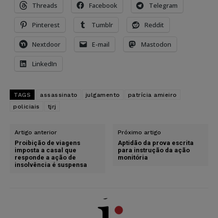
Threads
Facebook
Telegram
Pinterest
Tumblr
Reddit
Nextdoor
E-mail
Mastodon
LinkedIn
TAGS
assassinato
julgamento
patrícia amieiro
policiais
tjrj
Artigo anterior
Próximo artigo
Proibição de viagens
Aptidão da prova escrita
imposta a casal que
para instrução da ação
responde a ação de
monitória
insolvência é suspensa