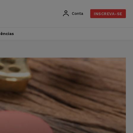
Conta
INSCREVA-SE
dências