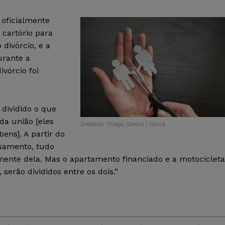
 oficialmente
 cartório para
divórcio, e a
urante a
vórcio foi
 dividido o que
da união [eles
Créditos: Thiago Santos | iStock
ns]. A partir do
samento, tudo
amente dela. Mas o apartamento financiado e a motocicleta
serão divididos entre os dois.”