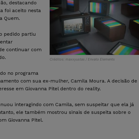
ção, destacando
a foi aceito nesta
sta Quem.
o pedido partiu
sentar
o de continuar com
do.
Créditos: maxxyustas / Envato Elements
ado no programa
namento com sua ex-mulher, Camila Moura. A decisão de
resse em Giovanna Pitel dentro do reality.
inuou interagindo com Camila, sem suspeitar que ela já
ntanto, ele também mostrou sinais de suspeita sobre o
m Giovanna Pitel.