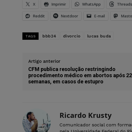
X
Imprimir
WhatsApp
Thread
Reddit
Nextdoor
E-mail
Mast
bbb24
divorcio
lucas buda
TAGS
Artigo anterior
CFM publica resolução restringindo
procedimento médico em abortos após 22
semanas, em casos de estupro
Ricardo Krusty
Comunicador social com forma
pela Universidade Federal do R