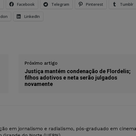
s
Facebook
Telegram
Pinterest
Tumblr
odon
LinkedIn
Próximo artigo
Justiça mantém condenação de Flordelis;
filhos adotivos e neta serão julgados
novamente
ção em jornalismo e radialismo, pós-graduado em cinem
io Grande do Norte (UFRN).