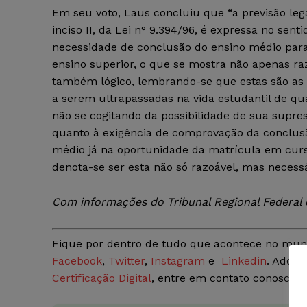
Em seu voto, Laus concluiu que “a previsão lega
inciso II, da Lei n° 9.394/96, é expressa no senti
necessidade de conclusão do ensino médio para
ensino superior, o que se mostra não apenas ra
também lógico, lembrando-se que estas são as 
a serem ultrapassadas na vida estudantil de qu
não se cogitando da possibilidade de sua supres
quanto à exigência de comprovação da conclus
médio já na oportunidade da matrícula em curs
denota-se ser esta não só razoável, mas necessá
Com informações do Tribunal Regional Federal 
Fique por dentro de tudo que acontece no mun
Facebook
,
Twitter
,
Instagram
e
Linkedin
. Adqui
Certificação Digital
, entre em contato conosco 