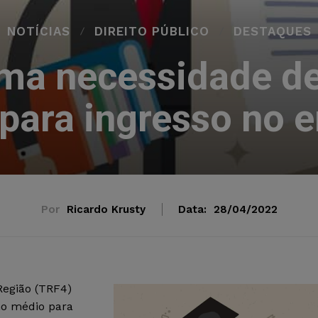
NOTÍCIAS
DIREITO PÚBLICO
DESTAQUES
rma necessidade d
para ingresso no e
Por
Ricardo Krusty
Data:
28/04/2022
Região (TRF4)
no médio para