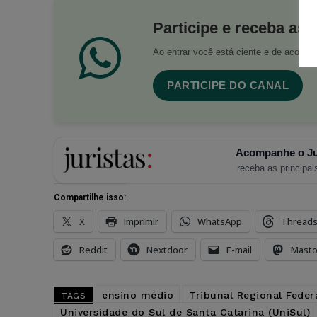
Participe e receba as 
Ao entrar você está ciente e de acord
PARTICIPE DO CANAL
Acompanhe o Ju
receba as principais
Compartilhe isso:
X
Imprimir
WhatsApp
Thread
Reddit
Nextdoor
E-mail
Mast
ensino médio
Tribunal Regional Feder
TAGS
Universidade do Sul de Santa Catarina (UniSul)