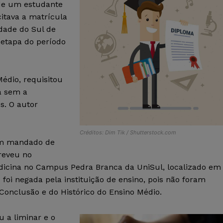
 de um estudante
citava a matrícula
dade do Sul de
 etapa do período
édio, requisitou
la sem a
s. O autor
.
Créditos: Dim Tik / Shutterstock.com
om mandado de
reveu no
edicina no Campus Pedra Branca da UniSul, localizado em
 foi negada pela instituição de ensino, pois não foram
Conclusão e do Histórico do Ensino Médio.
u a liminar e o