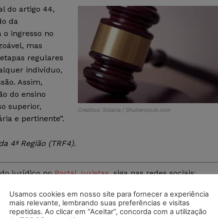
l do artigo 44,
do da
 o ingresso no
zoável, mas
etapas regulares
alquer indivíduo,
são. Assim,
ão do ensino
o superior,
Créditos: Sidarta / Shutterstock.com
ria e pertinente”.
da 4ª Região (TRF4).
do jurídico no
Portal Juristas
, siga nas redes sociais
:
ra seu registro digital e-CPF e e-CNPJ na com a
Juristas
Usamos cookies em nosso site para fornecer a experiência
por
e-mail
ou pelo
WhatsApp (83) 9 93826000
.
mais relevante, lembrando suas preferências e visitas
repetidas. Ao clicar em “Aceitar”, concorda com a utilização