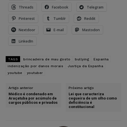
Threads
Facebook
Telegram
Pinterest
Tumblr
Reddit
Nextdoor
E-mail
Mastodon
LinkedIn
TAGS
brincadeira de mau gosto
bullying
Espanha
indenização por danos morais
Justiça da Espanha
youtube
youtuber
Artigo anterior
Próximo artigo
Médico é condenado em
Lei que caracteriza
Araçatuba por acúmulo de
cegueira de um olho como
cargos públicos e privados
deficiência é
constitucional