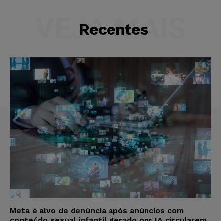
VEJA MAIS
Recentes
Meta é alvo de denúncia após anúncios com
conteúdo sexual infantil gerado por IA circularem