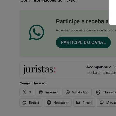
(Com informações do TJ-SC)
Participe e receba as 
Ao entrar você está ciente e de acord
PARTICIPE DO CANAL
Acompanhe o Ju
receba as principais
Compartilhe isso:
X
Imprimir
WhatsApp
Thread
Reddit
Nextdoor
E-mail
Mast