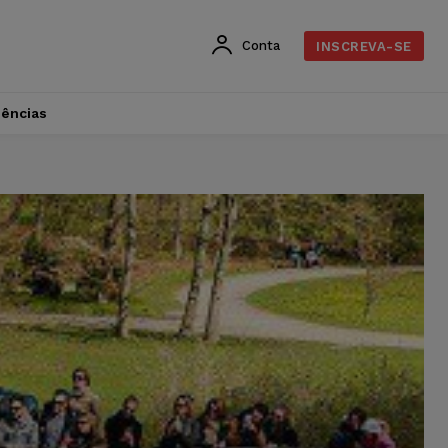
Conta
INSCREVA-SE
dências