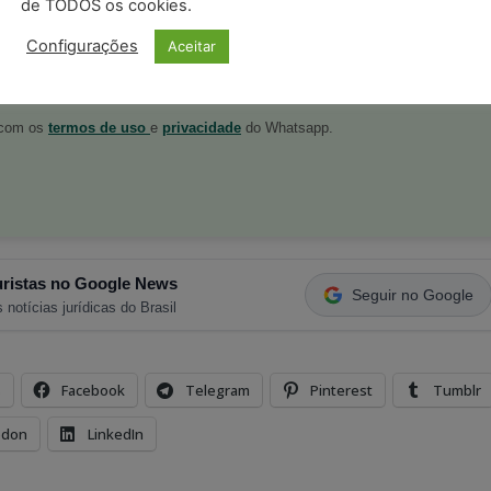
de TODOS os cookies.
Configurações
Aceitar
postagens diárias do Portal Juristas.
o com os
termos de uso
e
privacidade
do Whatsapp.
ristas no Google News
Seguir no Google
 notícias jurídicas do Brasil
s
Facebook
Telegram
Pinterest
Tumblr
odon
LinkedIn