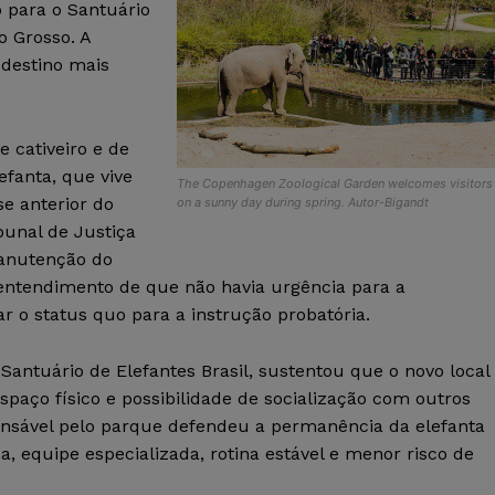
 para o Santuário
o Grosso. A
 destino mais
e cativeiro e de
efanta, que vive
The Copenhagen Zoological Garden welcomes visitors
e anterior do
on a sunny day during spring. Autor-Bigandt
bunal de Justiça
manutenção do
 entendimento de que não havia urgência para a
ar o status quo para a instrução probatória.
antuário de Elefantes Brasil, sustentou que o novo local
paço físico e possibilidade de socialização com outros
nsável pelo parque defendeu a permanência da elefanta
, equipe especializada, rotina estável e menor risco de