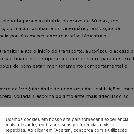
.
 elefanta para o santuário no prazo de 60 dias, sob
tino, com acompanhamento veterinário, realização de
ia por oito meses, com relatórios bimestrais.
nsitória até o início do transporte, autorizou o acesso 
buição financeira temporária da empresa ré para custeio 
ocolos de bem-estar, monitoramento comportamental e
ecorre de irregularidade de nenhuma das instituições, mas
ncreto, voltada à escolha do ambiente mais adequado ao
Usamos cookies em nosso site para fornecer a experiência
mais relevante, lembrando suas preferências e visitas
repetidas. Ao clicar em “Aceitar”, concorda com a utilização