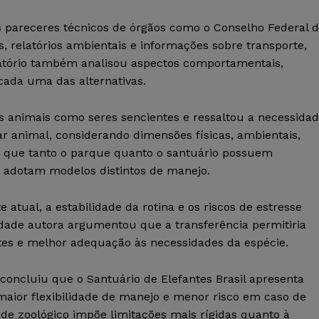
s pareceres técnicos de órgãos como o Conselho Federal 
s, relatórios ambientais e informações sobre transporte,
batório também analisou aspectos comportamentais,
cada uma das alternativas.
 animais como seres sencientes e ressaltou a necessida
tar animal, considerando dimensões físicas, ambientais,
u que tanto o parque quanto o santuário possuem
 adotam modelos distintos de manejo.
tual, a estabilidade da rotina e os riscos de estresse
idade autora argumentou que a transferência permitiria
ntes e melhor adequação às necessidades da espécie.
oncluiu que o Santuário de Elefantes Brasil apresenta
maior flexibilidade de manejo e menor risco em caso de
de zoológico impõe limitações mais rígidas quanto à