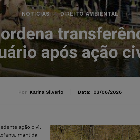
NOTÍCIAS
DIREITO AMBIENTAL
 ordena transferênc
uário após ação civ
Por
Karina Silvério
Data:
03/06/2026
edente ação civil
lefanta mantida