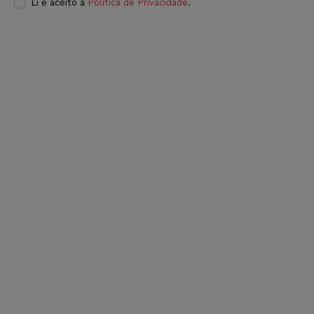
Li e aceito a
Política de Privacidade
.