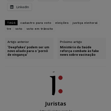
LinkedIn
TAGS
cadastro para voto
eleições
justiça eleitoral
tre
voto
voto em trânsito
Artigo anterior
Próximo artigo
‘Deepfakes’ podem ser um
Ministério da Saúde
novo aliado para o ‘pornô
reforça combate às fake
de vingança’
news sobre vacinação
Juristas