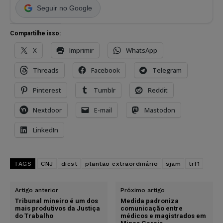
Seguir no Google
Compartilhe isso:
X
Imprimir
WhatsApp
Threads
Facebook
Telegram
Pinterest
Tumblr
Reddit
Nextdoor
E-mail
Mastodon
LinkedIn
TAGS
CNJ
diest
plantão extraordinário
sjam
trf1
Artigo anterior
Próximo artigo
Tribunal mineiro é um dos
Medida padroniza
mais produtivos da Justiça
comunicação entre
do Trabalho
médicos e magistrados em