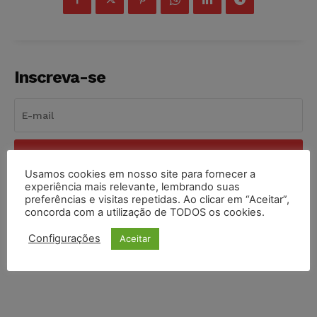
Inscreva-se
INSCREVER
Usamos cookies em nosso site para fornecer a
experiência mais relevante, lembrando suas
Li e aceito a
Política de Privacidade
.
preferências e visitas repetidas. Ao clicar em “Aceitar”,
concorda com a utilização de TODOS os cookies.
Configurações
Aceitar