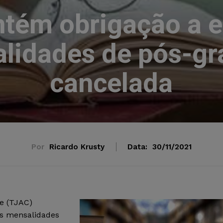
ntém obrigação a e
lidades de pós-g
cancelada
Por
Ricardo Krusty
Data:
30/11/2021
re (TJAC)
as mensalidades