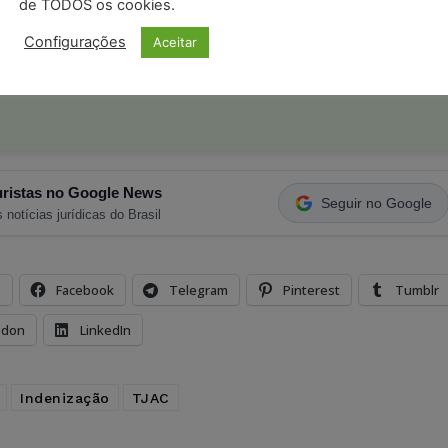
de TODOS os cookies.
postagens diárias do Portal Juristas.
Configurações
Aceitar
o com os
termos de uso
e
privacidade
do Whatsapp.
ristas no Google News
Seguir no Google
 notícias jurídicas do Brasil
s
Facebook
Telegram
Pinterest
Tumblr
odon
LinkedIn
Indenização
TJAC