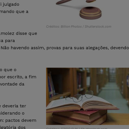
i julgado
rmando que a
Créditos: Billion Photos / Shutterstock.com
amolez disse que
ca para
. Não havendo assim, provas para suas alegações, devendo
to que o
or escrito, a fim
 vontade da
 deveria ter
siderando o
im: pactos devem
igatória dos
Créditos: TZIDO SUN / Shutterstock.com