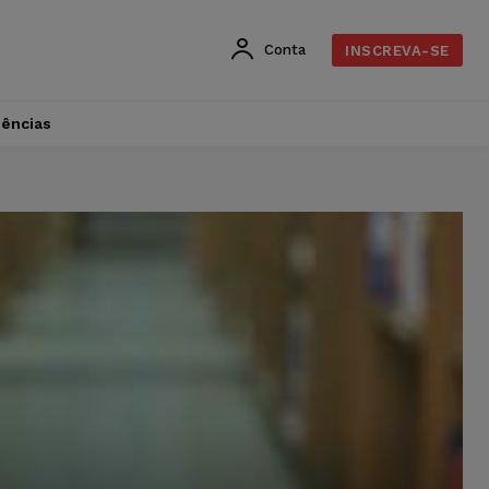
Conta
INSCREVA-SE
dências