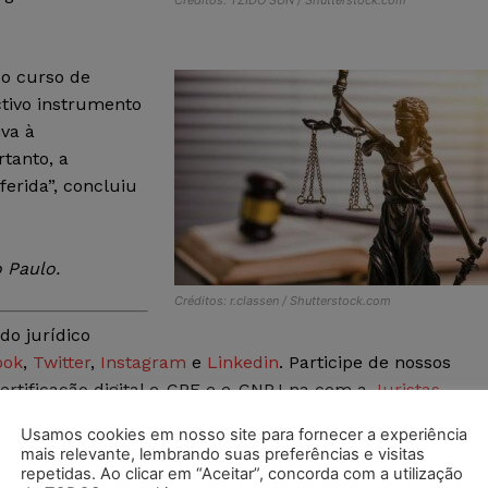
o curso de
tivo instrumento
iva à
tanto, a
erida”, concluiu
 Paulo.
Créditos: r.classen / Shutterstock.com
do jurídico
ook
,
Twitter
,
Instagram
e
Linkedin
. Participe de nossos
ertificação digital e-CPF e e-CNPJ na com a
Juristas
or e-mail ou pelo
WhatsApp (83) 9 93826000
Usamos cookies em nosso site para fornecer a experiência
mais relevante, lembrando suas preferências e visitas
repetidas. Ao clicar em “Aceitar”, concorda com a utilização