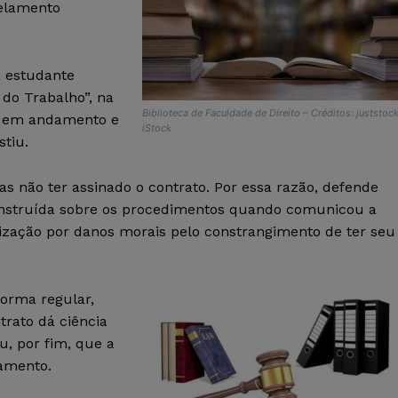
celamento
a estudante
 do Trabalho”, na
Biblioteca de Faculdade de Direito – Créditos: juststock
va em andamento e
iStock
tiu.
as não ter assinado o contrato. Por essa razão, defende
i instruída sobre os procedimentos quando comunicou a
nização por danos morais pelo constrangimento de ter seu
forma regular,
trato dá ciência
u, por fim, que a
lamento.