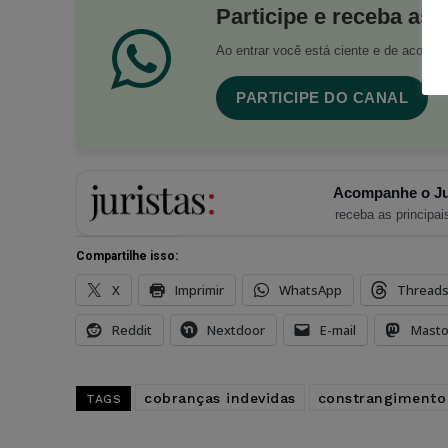
Participe e receba as 
Ao entrar você está ciente e de acord
PARTICIPE DO CANAL
Acompanhe o Ju
receba as principais
Compartilhe isso:
X
Imprimir
WhatsApp
Thread
Reddit
Nextdoor
E-mail
Mast
cobranças indevidas
constrangimento
TAGS