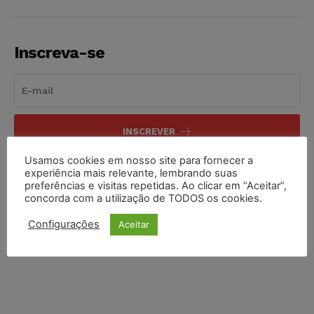
Inscreva-se
INSCREVER
Usamos cookies em nosso site para fornecer a
Li e aceito a
Política de Privacidade
.
experiência mais relevante, lembrando suas
preferências e visitas repetidas. Ao clicar em “Aceitar”,
concorda com a utilização de TODOS os cookies.
Configurações
Aceitar