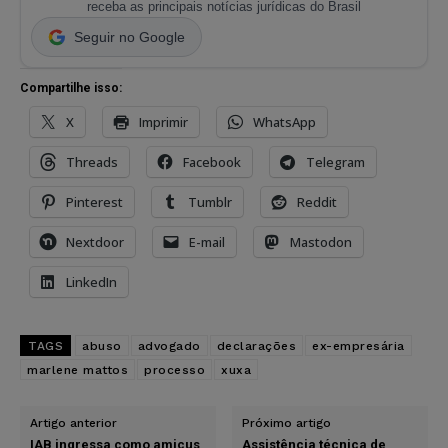
receba as principais notícias jurídicas do Brasil
Seguir no Google
Compartilhe isso:
X
Imprimir
WhatsApp
Threads
Facebook
Telegram
Pinterest
Tumblr
Reddit
Nextdoor
E-mail
Mastodon
LinkedIn
TAGS
abuso
advogado
declarações
ex-empresária
marlene mattos
processo
xuxa
Artigo anterior
Próximo artigo
IAB ingressa como amicus
Assistência técnica de