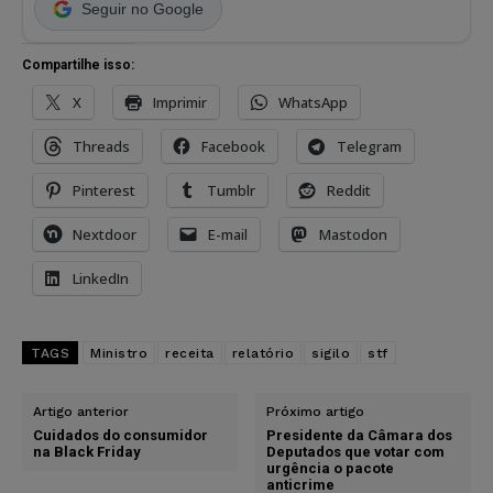
Seguir no Google
Compartilhe isso:
X
Imprimir
WhatsApp
Threads
Facebook
Telegram
Pinterest
Tumblr
Reddit
Nextdoor
E-mail
Mastodon
LinkedIn
TAGS
Ministro
receita
relatório
sigilo
stf
Artigo anterior
Próximo artigo
Cuidados do consumidor
Presidente da Câmara dos
na Black Friday
Deputados que votar com
urgência o pacote
anticrime