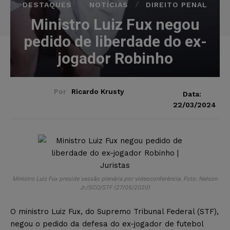
DESTAQUES
NOTÍCIAS
DIREITO PENAL
Ministro Luiz Fux negou
pedido de liberdade do ex-
jogador Robinho
Por
Ricardo Krusty
Data:
22/03/2024
Ministro Luiz Fux preside sessão plenária por videoconferência. Foto: Nelson
Jr./SCO/STF (27/05/2020)
O ministro Luiz Fux, do Supremo Tribunal Federal (STF),
negou o pedido da defesa do ex-jogador de futebol