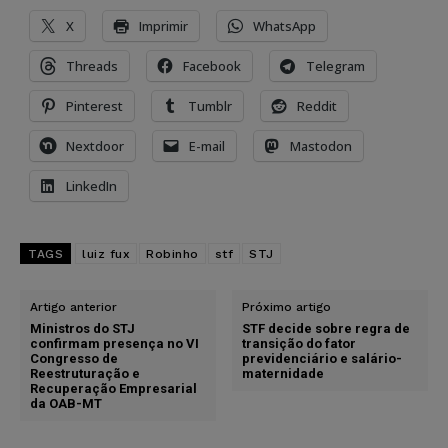
X
Imprimir
WhatsApp
Threads
Facebook
Telegram
Pinterest
Tumblr
Reddit
Nextdoor
E-mail
Mastodon
LinkedIn
TAGS
luiz fux
Robinho
stf
STJ
Artigo anterior
Próximo artigo
Ministros do STJ
STF decide sobre regra de
confirmam presença no VI
transição do fator
Congresso de
previdenciário e salário-
Reestruturação e
maternidade
Recuperação Empresarial
da OAB-MT