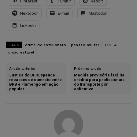
Pinterest
Tumblr
Reddit
Nextdoor
E-mail
Mastodon
LinkedIn
TAGS
crime de estelionato
pensão militar
TRF-4
união estável
Artigo anterior
Próximo artigo
Justiça do DF suspende
Medida provisória facilita
repasses de contrato entre
crédito para profissionais
BRB e Flamengo em ação
do transporte por
popular
aplicativo