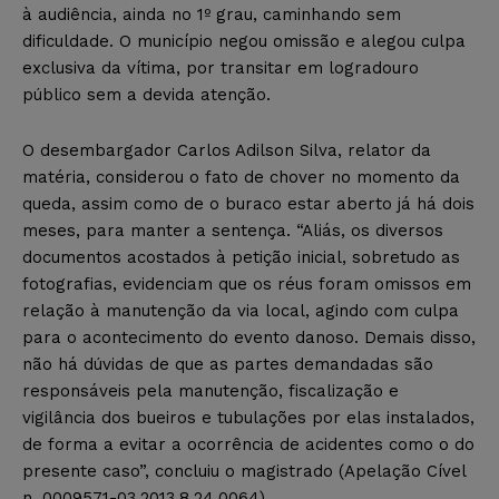
à audiência, ainda no 1º grau, caminhando sem
dificuldade. O município negou omissão e alegou culpa
exclusiva da vítima, por transitar em logradouro
público sem a devida atenção.
O desembargador Carlos Adilson Silva, relator da
matéria, considerou o fato de chover no momento da
queda, assim como de o buraco estar aberto já há dois
meses, para manter a sentença. “Aliás, os diversos
documentos acostados à petição inicial, sobretudo as
fotografias, evidenciam que os réus foram omissos em
relação à manutenção da via local, agindo com culpa
para o acontecimento do evento danoso. Demais disso,
não há dúvidas de que as partes demandadas são
responsáveis pela manutenção, fiscalização e
vigilância dos bueiros e tubulações por elas instalados,
de forma a evitar a ocorrência de acidentes como o do
presente caso”, concluiu o magistrado (Apelação Cível
n. 0009571-03.2013.8.24.0064).