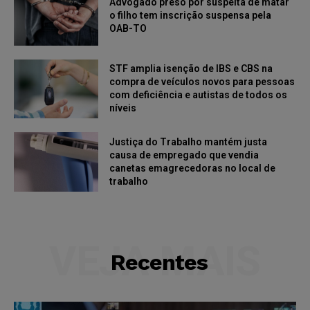
Advogado preso por suspeita de matar
o filho tem inscrição suspensa pela
OAB-TO
STF amplia isenção de IBS e CBS na
compra de veículos novos para pessoas
com deficiência e autistas de todos os
níveis
Justiça do Trabalho mantém justa
causa de empregado que vendia
canetas emagrecedoras no local de
trabalho
VEJA MAIS
Recentes