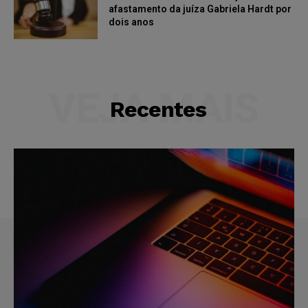
afastamento da juíza Gabriela Hardt por
dois anos
VEJA MAIS
Recentes