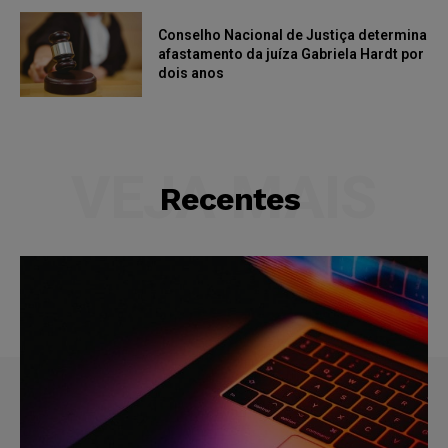
Conselho Nacional de Justiça determina
afastamento da juíza Gabriela Hardt por
dois anos
VEJA MAIS
Recentes