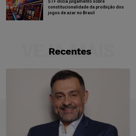
STF inicia julgamento sobre
constitucionalidade da proibição dos
jogos de azar no Brasil
VEJA MAIS
Recentes