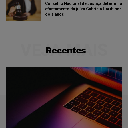
Conselho Nacional de Justiça determina
afastamento da juíza Gabriela Hardt por
dois anos
VEJA MAIS
Recentes