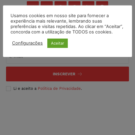
Usamos cookies em nosso site para fornecer a
experiência mais relevante, lembrando suas
preferências e visitas repetidas. Ao clicar em “Aceitar”,
concorda com a utilização de TODOS os cookies.
Inscreva-se
Configurações
Aceitar
INSCREVER
Li e aceito a
Política de Privacidade
.