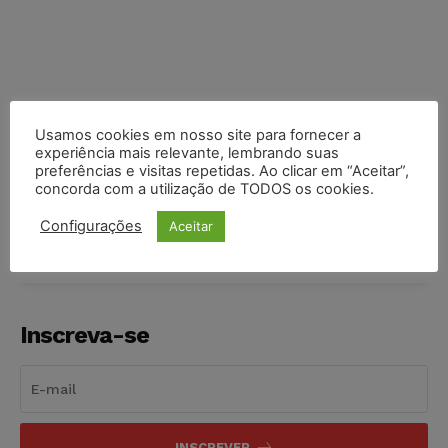
Usamos cookies em nosso site para fornecer a
experiência mais relevante, lembrando suas
preferências e visitas repetidas. Ao clicar em “Aceitar”,
COMPARTILHE
concorda com a utilização de TODOS os cookies.
Configurações
Aceitar
Inscreva-se
INSCREVER