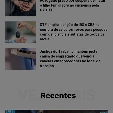
Advogado preso por suspeita de matar
o filho tem inscrição suspensa pela
OAB-TO
STF amplia isenção de IBS e CBS na
compra de veículos novos para pessoas
com deficiência e autistas de todos os
níveis
Justiça do Trabalho mantém justa
causa de empregado que vendia
canetas emagrecedoras no local de
trabalho
VEJA MAIS
Recentes