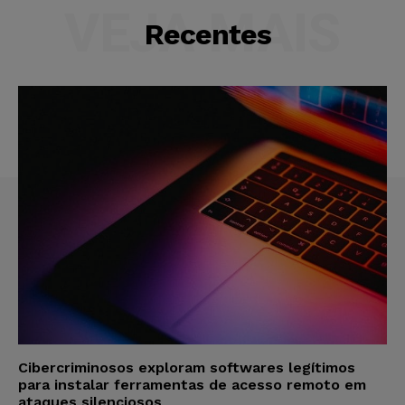
VEJA MAIS
Recentes
Cibercriminosos exploram softwares legítimos
para instalar ferramentas de acesso remoto em
ataques silenciosos