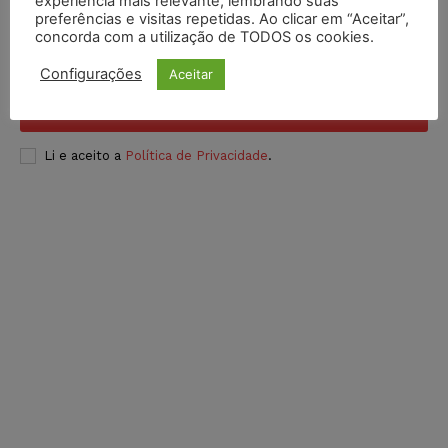
experiência mais relevante, lembrando suas
preferências e visitas repetidas. Ao clicar em “Aceitar”,
concorda com a utilização de TODOS os cookies.
Configurações
Aceitar
INSCREVER
Li e aceito a
Política de Privacidade
.