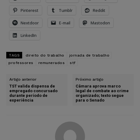
Pinterest
Tumblr
Reddit
Nextdoor
E-mail
Mastodon
LinkedIn
TAGS
direito do trabalho
jornada de trabalho
professores
remunerados
stf
Artigo anterior
Próximo artigo
TST valida dispensa de
Câmara aprova marco
empregado concursado
legal de combate ao crime
durante período de
organizado; texto segue
experiência
para o Senado