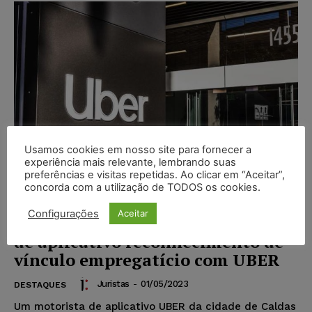
Usamos cookies em nosso site para fornecer a
experiência mais relevante, lembrando suas
preferências e visitas repetidas. Ao clicar em “Aceitar”,
concorda com a utilização de TODOS os cookies.
Configurações
Aceitar
Juiz do trabalho nega a motorista
de aplicativo reconhecimento de
vínculo empregatício com UBER
Juristas
-
01/05/2023
DESTAQUES
Um motorista de aplicativo UBER da cidade de Caldas