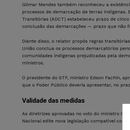
Gilmar Mendes também reconheceu a existência
processos de demarcação de terras indígenas. E
Transitórias (ADCT) estabeleceu prazo de cinco
conclusão das demarcações — prazo que não f
Diante disso, o relator propôs regras transitóri
União conclua os processos demarcatórios pen
comunidades indígenas prejudicadas pela demo
ministros.
O presidente do STF, ministro Edson Fachin, ap
que o Poder Público deveria apresentar, no praz
Validade das medidas
As diretrizes aprovadas no voto do ministro G
Nacional edite nova legislação compatível com o