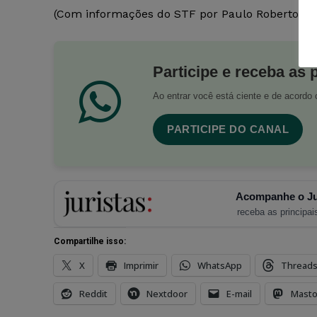
(Com informações do STF por Paulo Roberto Ne
Participe e receba as 
Ao entrar você está ciente e de acord
PARTICIPE DO CANAL
Acompanhe o Ju
receba as principais
Compartilhe isso:
X
Imprimir
WhatsApp
Thread
Reddit
Nextdoor
E-mail
Mast