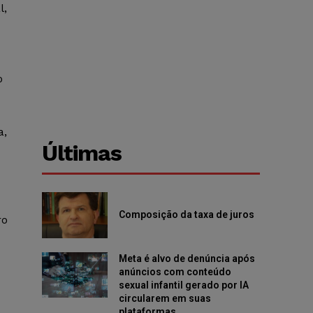
l,
o
a,
Últimas
Composição da taxa de juros
ro
Meta é alvo de denúncia após
anúncios com conteúdo
sexual infantil gerado por IA
circularem em suas
plataformas