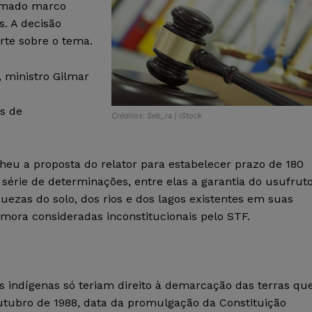
chamado marco
. A decisão
rte sobre o tema.
, ministro Gilmar
as de
Créditos: Seb_ra | iStock
u a proposta do relator para estabelecer prazo de 180
érie de determinações, entre elas a garantia do usufrut
uezas do solo, dos rios e dos lagos existentes em suas
 mora consideradas inconstitucionais pelo STF.
 indígenas só teriam direito à demarcação das terras qu
tubro de 1988, data da promulgação da Constituição