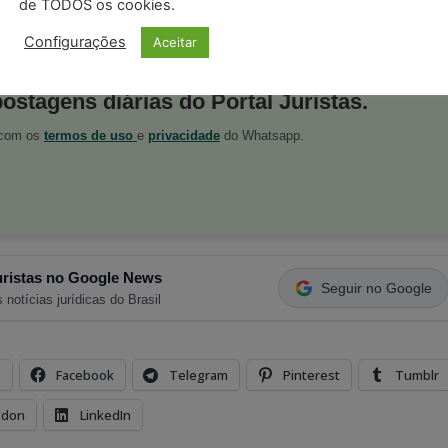
de TODOS os cookies.
tto)
Configurações
Aceitar
postagens diárias do Portal Juristas.
o com os
termos de uso
e
privacidade
do Whatsapp.
ristas no Google News
Seguir no Google
 notícias jurídicas do Brasil
s
Facebook
Telegram
Pinterest
Tumblr
odon
LinkedIn