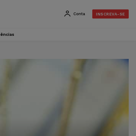
Conta
INSCREVA-SE
dências