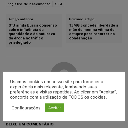
registro de nascimento
STJ
Artigo anterior
Próximo artigo
STJ ainda busca consenso
TJMG concede liberdade à
sobre influência da
mãe de menina vítima de
quantidade e da natureza
estupro para recorrer da
da droga no tráfico
condenação
privilegiado
Usamos cookies em nosso site para fornecer a
experiência mais relevante, lembrando suas
preferências e visitas repetidas. Ao clicar em “Aceitar”,
Karina Silvério
concorda com a utilização de TODOS os cookies.
Configurações
Aceitar
DEIXE UM COMENTÁRIO