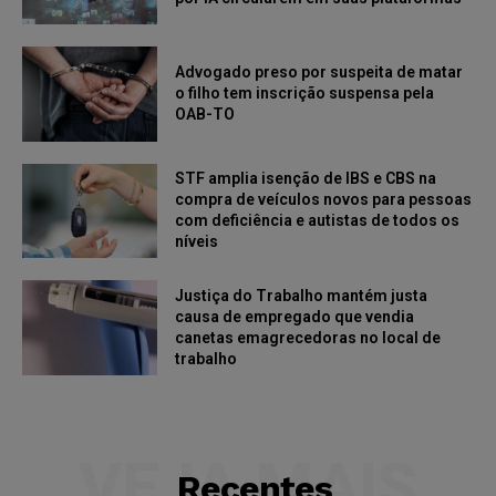
Advogado preso por suspeita de matar
o filho tem inscrição suspensa pela
OAB-TO
STF amplia isenção de IBS e CBS na
compra de veículos novos para pessoas
com deficiência e autistas de todos os
níveis
Justiça do Trabalho mantém justa
causa de empregado que vendia
canetas emagrecedoras no local de
trabalho
VEJA MAIS
Recentes