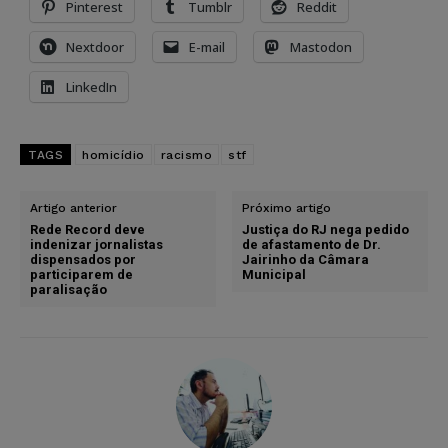
Pinterest
Tumblr
Reddit
Nextdoor
E-mail
Mastodon
LinkedIn
TAGS
homicídio
racismo
stf
Artigo anterior
Próximo artigo
Rede Record deve
Justiça do RJ nega pedido
indenizar jornalistas
de afastamento de Dr.
dispensados por
Jairinho da Câmara
participarem de
Municipal
paralisação