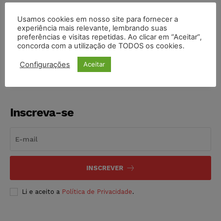
Usamos cookies em nosso site para fornecer a
experiência mais relevante, lembrando suas
COMPARTILHE
preferências e visitas repetidas. Ao clicar em “Aceitar”,
concorda com a utilização de TODOS os cookies.
Configurações
Aceitar
Inscreva-se
INSCREVER
Li e aceito a
Política de Privacidade
.