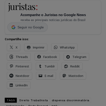
Acompanhe o Juristas no Google News
receba as principais notícias jurídicas do Brasil
Seguir no Google
Compartilhe isso:
X
Imprimir
WhatsApp
Threads
Facebook
Telegram
Pinterest
Tumblr
Reddit
Nextdoor
E-mail
Mastodon
LinkedIn
TAGS
Direito Trabalhista
dispensa discriminatória
Indenização
Rede Record
trt2