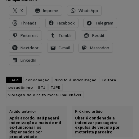
Compartilhe isso:
X
Imprimir
WhatsApp
Threads
Facebook
Telegram
Pinterest
Tumblr
Reddit
Nextdoor
E-mail
Mastodon
LinkedIn
TAGS
condenação
direito à indenização
Editora
pseudônimo
STJ
TJPE
violação de direito moral inalienável
Artigo anterior
Próximo artigo
Após acordo, Itaú pagará
Uber é condenada a
indenização a mais de mil
indenizar passageira
ex-funcionários
expulsa de veículo por
dispensados por
motorista parceiro
produtividade