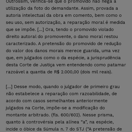
Outrossim, verifica-se que o promovido não nega a
utilização da foto do demandante. Assim, provada a
autoria intelectual da obra em comento, bem como o
seu uso, sem autorização, a reparação moral é medida
que se impõe. […] Ora, tendo o promovido violado
direito autoral do promovente, o dano moral restou
caracterizado. A pretensão do promovido de redução
do valor dos danos morais merece guarida, uma vez
que, em julgados como o da espécie, a jurisprudência
desta Corte de Justiça vem entendendo como patamar
razoável a quantia de R$ 2.000,00 (dois mil reais).
[…] Desse modo, quando o julgador de primeiro grau
não estabelece a reparação com razoabilidade, de
acordo com casos semelhantes anteriormente
julgados na Corte, impõe-se a modificação do
montante arbitrado. (fls. 600/602). Nesse prisma,
quanto à controvérsia pela alínea “a”, na espécie,
incide o óbice da Súmula n. 7 do STJ (“A pretensão de