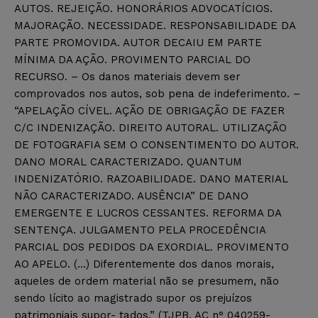
AUTOS. REJEIÇÃO. HONORÁRIOS ADVOCATÍCIOS.
MAJORAÇÃO. NECESSIDADE. RESPONSABILIDADE DA
PARTE PROMOVIDA. AUTOR DECAIU EM PARTE
MÍNIMA DA AÇÃO. PROVIMENTO PARCIAL DO
RECURSO. – Os danos materiais devem ser
comprovados nos autos, sob pena de indeferimento. –
“APELAÇÃO CÍVEL. AÇÃO DE OBRIGAÇÃO DE FAZER
C/C INDENIZAÇÃO. DIREITO AUTORAL. UTILIZAÇÃO
DE FOTOGRAFIA SEM O CONSENTIMENTO DO AUTOR.
DANO MORAL CARACTERIZADO. QUANTUM
INDENIZATÓRIO. RAZOABILIDADE. DANO MATERIAL
NÃO CARACTERIZADO. AUSÊNCIA” DE DANO
EMERGENTE E LUCROS CESSANTES. REFORMA DA
SENTENÇA. JULGAMENTO PELA PROCEDÊNCIA
PARCIAL DOS PEDIDOS DA EXORDIAL. PROVIMENTO
AO APELO. (…) Diferentemente dos danos morais,
aqueles de ordem material não se presumem, não
sendo lícito ao magistrado supor os prejuízos
patrimoniais supor- tados.” (TJPB. AC n° 040259-