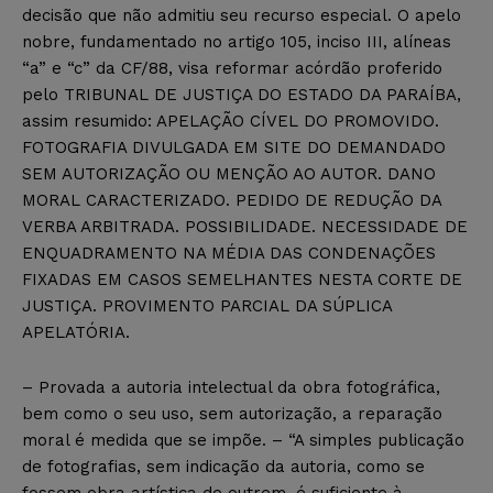
decisão que não admitiu seu recurso especial. O apelo
nobre, fundamentado no artigo 105, inciso III, alíneas
“a” e “c” da CF/88, visa reformar acórdão proferido
pelo TRIBUNAL DE JUSTIÇA DO ESTADO DA PARAÍBA,
assim resumido: APELAÇÃO CÍVEL DO PROMOVIDO.
FOTOGRAFIA DIVULGADA EM SITE DO DEMANDADO
SEM AUTORIZAÇÃO OU MENÇÃO AO AUTOR. DANO
MORAL CARACTERIZADO. PEDIDO DE REDUÇÃO DA
VERBA ARBITRADA. POSSIBILIDADE. NECESSIDADE DE
ENQUADRAMENTO NA MÉDIA DAS CONDENAÇÕES
FIXADAS EM CASOS SEMELHANTES NESTA CORTE DE
JUSTIÇA. PROVIMENTO PARCIAL DA SÚPLICA
APELATÓRIA.
– Provada a autoria intelectual da obra fotográfica,
bem como o seu uso, sem autorização, a reparação
moral é medida que se impõe. – “A simples publicação
de fotografias, sem indicação da autoria, como se
fossem obra artística de outrem, é suficiente à