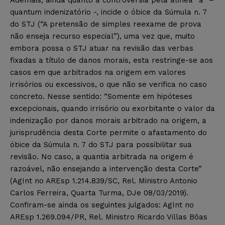
quantum indenizatório -, incide o óbice da Súmula n. 7
do STJ (“A pretensão de simples reexame de prova
não enseja recurso especial”), uma vez que, muito
embora possa o STJ atuar na revisão das verbas
fixadas a título de danos morais, esta restringe-se aos
casos em que arbitrados na origem em valores
irrisórios ou excessivos, o que não se verifica no caso
concreto. Nesse sentido: “Somente em hipóteses
excepcionais, quando irrisório ou exorbitante o valor da
indenização por danos morais arbitrado na origem, a
jurisprudência desta Corte permite o afastamento do
óbice da Súmula n. 7 do STJ para possibilitar sua
revisão. No caso, a quantia arbitrada na origem é
razoável, não ensejando a intervenção desta Corte”
(AgInt no AREsp 1.214.839/SC, Rel. Ministro Antonio
Carlos Ferreira, Quarta Turma, DJe 08/03/2019).
Confiram-se ainda os seguintes julgados: AgInt no
AREsp 1.269.094/PR, Rel. Ministro Ricardo Villas Bôas