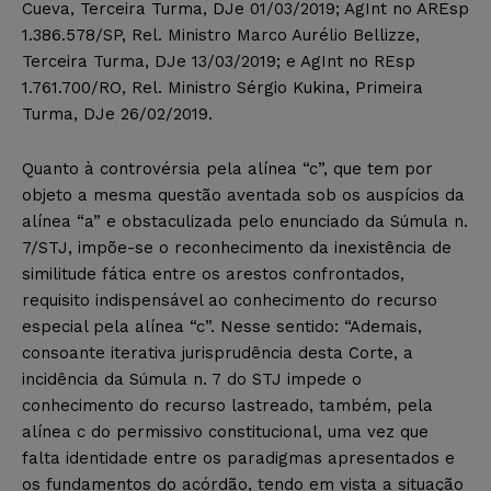
Cueva, Terceira Turma, DJe 01/03/2019; AgInt no AREsp
1.386.578/SP, Rel. Ministro Marco Aurélio Bellizze,
Terceira Turma, DJe 13/03/2019; e AgInt no REsp
1.761.700/RO, Rel. Ministro Sérgio Kukina, Primeira
Turma, DJe 26/02/2019.
Quanto à controvérsia pela alínea “c”, que tem por
objeto a mesma questão aventada sob os auspícios da
alínea “a” e obstaculizada pelo enunciado da Súmula n.
7/STJ, impõe-se o reconhecimento da inexistência de
similitude fática entre os arestos confrontados,
requisito indispensável ao conhecimento do recurso
especial pela alínea “c”. Nesse sentido: “Ademais,
consoante iterativa jurisprudência desta Corte, a
incidência da Súmula n. 7 do STJ impede o
conhecimento do recurso lastreado, também, pela
alínea c do permissivo constitucional, uma vez que
falta identidade entre os paradigmas apresentados e
os fundamentos do acórdão, tendo em vista a situação