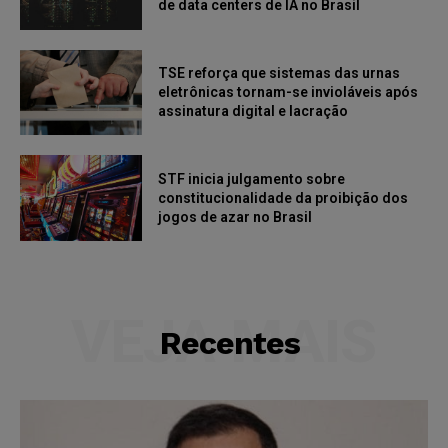
de data centers de IA no Brasil
TSE reforça que sistemas das urnas
eletrônicas tornam-se invioláveis após
assinatura digital e lacração
STF inicia julgamento sobre
constitucionalidade da proibição dos
jogos de azar no Brasil
VEJA MAIS
Recentes