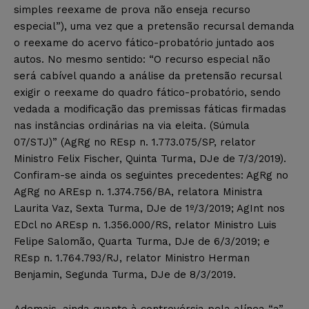
simples reexame de prova não enseja recurso
especial”), uma vez que a pretensão recursal demanda
o reexame do acervo fático-probatório juntado aos
autos. No mesmo sentido: “O recurso especial não
será cabível quando a análise da pretensão recursal
exigir o reexame do quadro fático-probatório, sendo
vedada a modificação das premissas fáticas firmadas
nas instâncias ordinárias na via eleita. (Súmula
07/STJ)” (AgRg no REsp n. 1.773.075/SP, relator
Ministro Felix Fischer, Quinta Turma, DJe de 7/3/2019).
Confiram-se ainda os seguintes precedentes: AgRg no
AgRg no AREsp n. 1.374.756/BA, relatora Ministra
Laurita Vaz, Sexta Turma, DJe de 1º/3/2019; AgInt nos
EDcl no AREsp n. 1.356.000/RS, relator Ministro Luis
Felipe Salomão, Quarta Turma, DJe de 6/3/2019; e
REsp n. 1.764.793/RJ, relator Ministro Herman
Benjamin, Segunda Turma, DJe de 8/3/2019.
Ademais, ainda quanto à controvérsia pela alínea “a” –