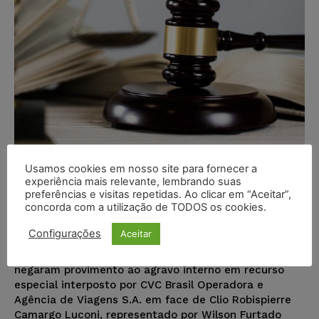
STJ rejeita recurso da CVC em ação
Usamos cookies em nosso site para fornecer a
experiência mais relevante, lembrando suas
sobre contrafação com base na
preferências e visitas repetidas. Ao clicar em “Aceitar”,
Súmula nº 7
concorda com a utilização de TODOS os cookies.
Juristas
-
02/10/2019
Configurações
Aceitar
NOTÍCIAS
Os ministros da 3ª Turma do STJ, por unanimidade,
negaram provimento ao agravo interno em recurso
especial interposto por CVC Brasil Operadora e
Agência de Viagens S.A. em face de Clio Robispierre
Camargo Luconi, representado por Wilson Furtado