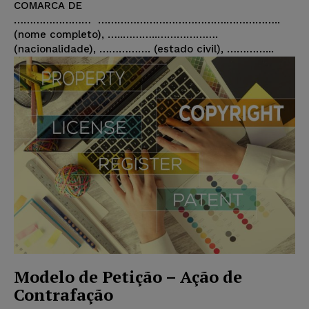
COMARCA DE
…………………… ………………………………….……………..
(nome completo), …..………..……………….
(nacionalidade), ……………. (estado civil), …………...
Modelo de Petição – Ação de
Contrafação