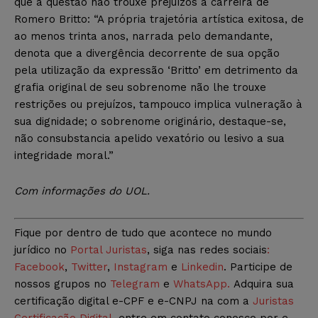
que a questão não trouxe prejuízos à carreira de
Romero Britto: “A própria trajetória artística exitosa, de
ao menos trinta anos, narrada pelo demandante,
denota que a divergência decorrente de sua opção
pela utilização da expressão ‘Britto’ em detrimento da
grafia original de seu sobrenome não lhe trouxe
restrições ou prejuízos, tampouco implica vulneração à
sua dignidade; o sobrenome originário, destaque-se,
não consubstancia apelido vexatório ou lesivo a sua
integridade moral.”
Com informações do UOL.
Fique por dentro de tudo que acontece no mundo
jurídico no
Portal Juristas
, siga nas redes sociais
:
Facebook
,
Twitter
,
Instagram
e
Linkedin
. Participe de
nossos grupos no
Telegram
e
WhatsApp.
Adquira sua
certificação digital e-CPF e e-CNPJ na com a
Juristas