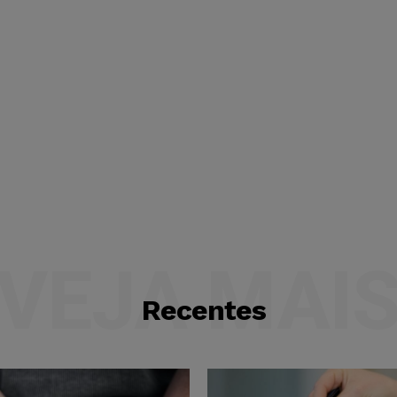
VEJA MAI
Recentes