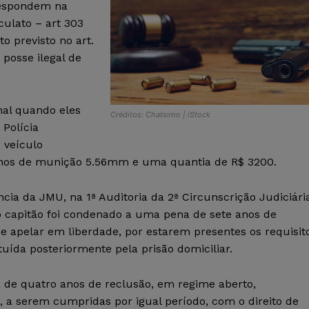
 respondem na
culato – art 303
to previsto no art.
 posse ilegal de
nal quando eles
Créditos: Chatsimo | iStock
 Polícia
 veículo
chos de munição 5.56mm e uma quantia de R$ 3200.
ncia da JMU, na 1ª Auditoria da 2ª Circunscrição Judiciári
 o capitão foi condenado a uma pena de sete anos de
e apelar em liberdade, por estarem presentes os requisit
uída posteriormente pela prisão domiciliar.
 de quatro anos de reclusão, em regime aberto,
o, a serem cumpridas por igual período, com o direito de