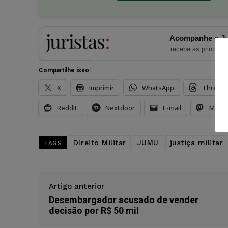
Acompanhe o Ju
receba as principais
Compartilhe isso:
X
Imprimir
WhatsApp
Thread
Reddit
Nextdoor
E-mail
Mast
Direito Militar
JUMU
justiça militar
TAGS
Artigo anterior
Desembargador acusado de vender
decisão por R$ 50 mil