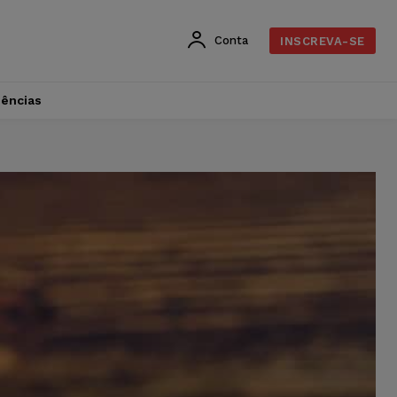
Conta
INSCREVA-SE
dências