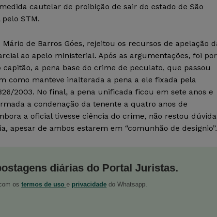
 medida cautelar de proibição de sair do estado de São
l pelo STM.
 Mário de Barros Góes, rejeitou os recursos de apelação d
cial ao apelo ministerial. Após as argumentações, foi por
 capitão, a pena base do crime de peculato, que passou
im como manteve inalterada a pena a ele fixada pela
0.826/2003. No final, a pena unificada ficou em sete anos e
firmada a condenação da tenente a quatro anos de
ora a oficial tivesse ciência do crime, não restou dúvida
cia, apesar de ambos estarem em “comunhão de desígnio”.
postagens diárias do Portal Juristas.
o com os
termos de uso
e
privacidade
do Whatsapp.