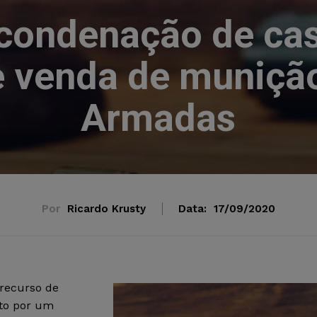
ndenação de casa
e venda de muniçã
Armadas
Por
Ricardo Krusty
Data:
17/09/2020
 recurso de
sto por um