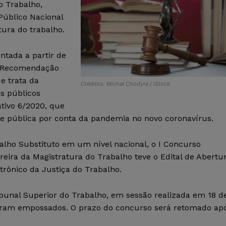
o Trabalho,
Público Nacional
tura do trabalho.
ntada a partir de
a Recomendação
e trata da
Créditos: Michał Chodyra / iStock
s públicos
ativo 6/2020, que
e pública por conta da pandemia no novo coronavírus.
balho Substituto em um nível nacional, o I Concurso
reira da Magistratura do Trabalho teve o Edital de Abertu
trônico da Justiça do Trabalho.
bunal Superior do Trabalho, em sessão realizada em 18 d
foram empossados. O prazo do concurso será retomado ap