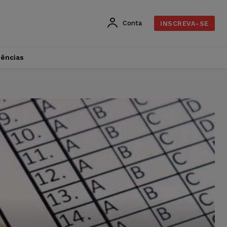
Conta
INSCREVA-SE
dências