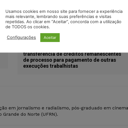
Usamos cookies em nosso site para fornecer a experiência
mais relevante, lembrando suas preferências e visitas
repetidas. Ao clicar em “Aceitar”, concorda com a utilização
de TODOS os cookies.
Configurações
Aceitar
Próximo artigo
TRT da 6ª Região (PE) determina
transferência de créditos remanescentes
de processo para pagamento de outras
execuções trabalhistas
ção em jornalismo e radialismo, pós-graduado em cinem
io Grande do Norte (UFRN).