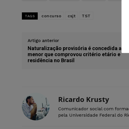
concurso
csjt
TST
TAGS
Artigo anterior
Naturalização provisória é concedida a
menor que comprovou critério etário e
residência no Brasil
Ricardo Krusty
Comunicador social com forma
pela Universidade Federal do R