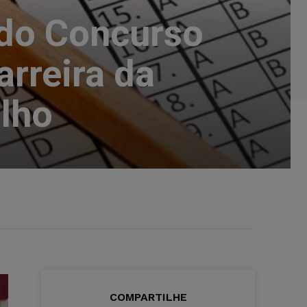
 do Concurso
arreira da
alho
COMPARTILHE