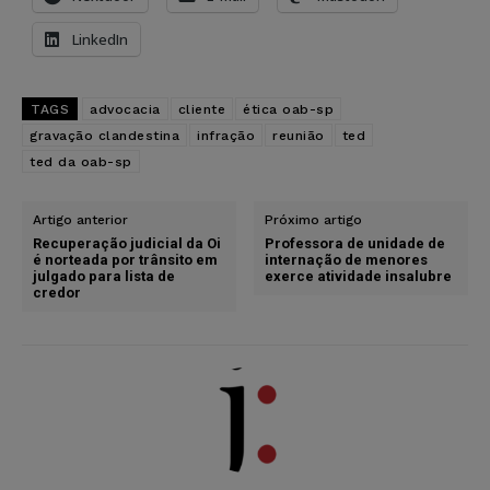
LinkedIn
TAGS
advocacia
cliente
ética oab-sp
gravação clandestina
infração
reunião
ted
ted da oab-sp
Artigo anterior
Próximo artigo
Recuperação judicial da Oi
Professora de unidade de
é norteada por trânsito em
internação de menores
julgado para lista de
exerce atividade insalubre
credor