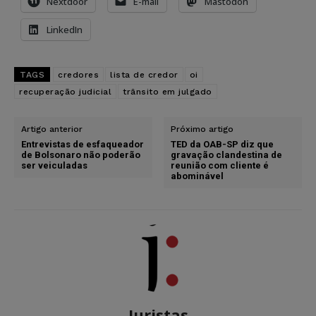
Nextdoor
E-mail
Mastodon
LinkedIn
TAGS
credores
lista de credor
oi
recuperação judicial
trânsito em julgado
Artigo anterior
Próximo artigo
Entrevistas de esfaqueador
TED da OAB-SP diz que
de Bolsonaro não poderão
gravação clandestina de
ser veiculadas
reunião com cliente é
abominável
Juristas