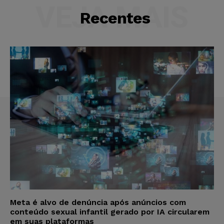
VEJA MAIS
Recentes
Meta é alvo de denúncia após anúncios com
conteúdo sexual infantil gerado por IA circularem
em suas plataformas