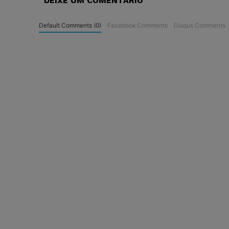
DEIXE UM COMENTÁRIO
Default Comments (0)
Facebook Comments
Disqus Comments