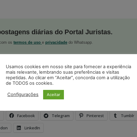
postagens diárias do Portal Juristas.
o com os
termos de uso
e
privacidade
do Whatsapp.
Usamos cookies em nosso site para fornecer a experiência
mais relevante, lembrando suas preferências e visitas
repetidas. Ao clicar em “Aceitar”, concorda com a utilização
de TODOS os cookies.
ristas no Google News
Seguir no Google
 notícias jurídicas do Brasil
Configurações
Aceitar
s
Facebook
Telegram
Pinterest
Tumblr
odon
LinkedIn