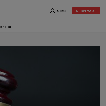
Conta
INSCREVA-SE
dências