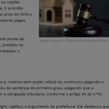
 na capital
da. O acórdão
os anos de 2019 a
valores pagos,
nte perda da
Imagem ilustrativa – Créditos: Michał Chodyra / iStock
, previsto no
priedade, o
os e, mesmo sem poder utilizá-lo, continuou pagando o
eu da sentença de primeiro grau, alegando que a
ter a obrigação tributária, conforme o artigo 34 do CTN.
ghi, rejeitou o argumento da prefeitura. Ele destacou qu