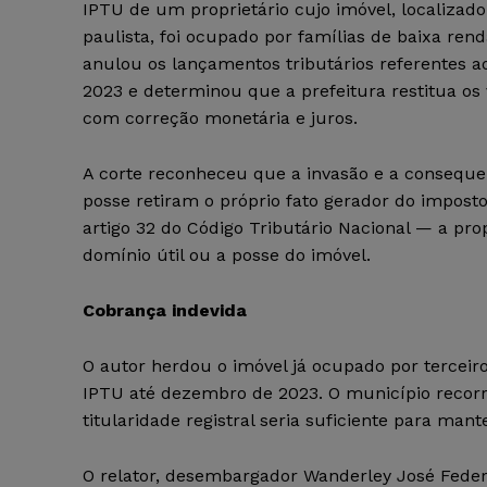
IPTU de um proprietário cujo imóvel, localizado
paulista, foi ocupado por famílias de baixa ren
anulou os lançamentos tributários referentes a
2023 e determinou que a prefeitura restitua os 
com correção monetária e juros.
A corte reconheceu que a invasão e a conseque
posse retiram o próprio fato gerador do imposto
artigo 32 do Código Tributário Nacional — a pro
domínio útil ou a posse do imóvel.
Cobrança indevida
O autor herdou o imóvel já ocupado por terceir
IPTU até dezembro de 2023. O município recorr
titularidade registral seria suficiente para man
O relator, desembargador Wanderley José Federi