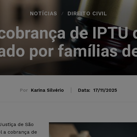
NOTÍCIAS
DIREITO CIVIL
cobrança de IPTU 
do por famílias d
Por
Karina Silvério
Data:
17/11/2025
Justiça de São
l a cobrança de